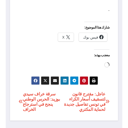
.
شارك هذا الموضوع:
فيس بوك
X
معجب بهذه:
جاري
التحميل…
عاجل: مقترح قانون
سرقة خراف سيدي
تصفّح
لتسقيف أسعار الكراء
بوزيد: الحرس الوطني
في تونس تفاصيل جديدة
ينجح في استرجاع
المقالات
لحماية المكتري
الخراف