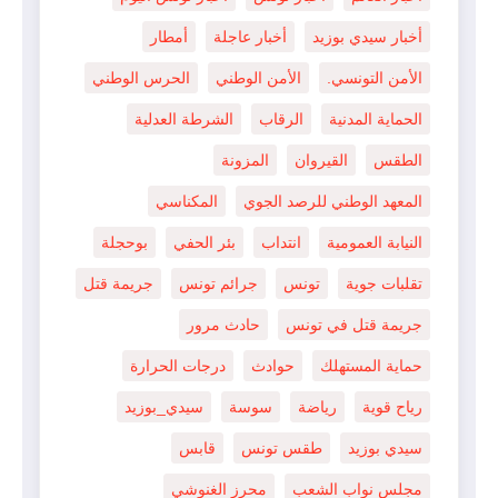
أخبار سيدي بوزيد
أخبار عاجلة
أمطار
الأمن التونسي.
الأمن الوطني
الحرس الوطني
الحماية المدنية
الرقاب
الشرطة العدلية
الطقس
القيروان
المزونة
المعهد الوطني للرصد الجوي
المكناسي
النيابة العمومية
انتداب
بئر الحفي
بوحجلة
تقلبات جوية
تونس
جرائم تونس
جريمة قتل
جريمة قتل في تونس
حادث مرور
حماية المستهلك
حوادث
درجات الحرارة
رياح قوية
رياضة
سوسة
سيدي_بوزيد
سيدي بوزيد
طقس تونس
قابس
مجلس نواب الشعب
محرز الغنوشي